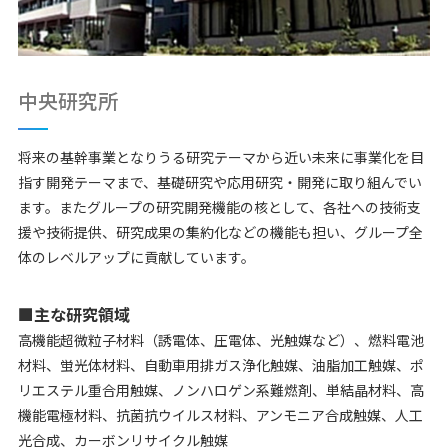
中央研究所
将来の基幹事業となりうる研究テーマから近い未来に事業化を目
指す開発テーマまで、基礎研究や応用研究・開発に取り組んでい
ます。またグループの研究開発機能の核として、各社への技術支
援や技術提供、研究成果の集約化などの機能も担い、グループ全
体のレベルアップに貢献しています。
■主な研究領域
高機能超微粒子材料（誘電体、圧電体、光触媒など）、燃料電池
材料、蛍光体材料、自動車用排ガス浄化触媒、油脂加工触媒、ポ
リエステル重合用触媒、ノンハロゲン系難燃剤、単結晶材料、高
機能電極材料、抗菌抗ウイルス材料、アンモニア合成触媒、人工
光合成、カーボンリサイクル触媒